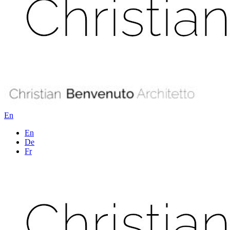
En
En
De
Fr