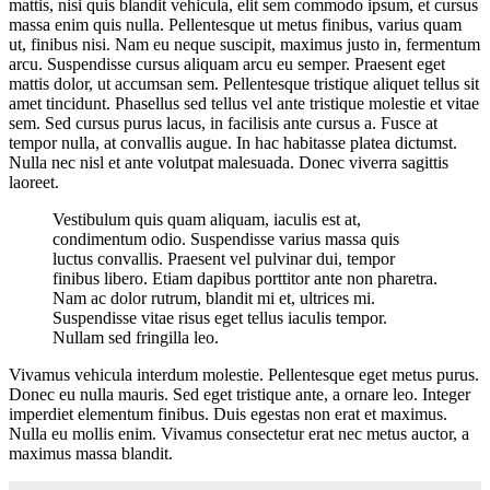
mattis, nisi quis blandit vehicula, elit sem commodo ipsum, et cursus
massa enim quis nulla. Pellentesque ut metus finibus, varius quam
ut, finibus nisi. Nam eu neque suscipit, maximus justo in, fermentum
arcu. Suspendisse cursus aliquam arcu eu semper. Praesent eget
mattis dolor, ut accumsan sem. Pellentesque tristique aliquet tellus sit
amet tincidunt. Phasellus sed tellus vel ante tristique molestie et vitae
sem. Sed cursus purus lacus, in facilisis ante cursus a. Fusce at
tempor nulla, at convallis augue. In hac habitasse platea dictumst.
Nulla nec nisl et ante volutpat malesuada. Donec viverra sagittis
laoreet.
Vestibulum quis quam aliquam, iaculis est at,
condimentum odio. Suspendisse varius massa quis
luctus convallis. Praesent vel pulvinar dui, tempor
finibus libero. Etiam dapibus porttitor ante non pharetra.
Nam ac dolor rutrum, blandit mi et, ultrices mi.
Suspendisse vitae risus eget tellus iaculis tempor.
Nullam sed fringilla leo.
Vivamus vehicula interdum molestie. Pellentesque eget metus purus.
Donec eu nulla mauris. Sed eget tristique ante, a ornare leo. Integer
imperdiet elementum finibus. Duis egestas non erat et maximus.
Nulla eu mollis enim. Vivamus consectetur erat nec metus auctor, a
maximus massa blandit.