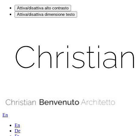
Attiva/disattiva alto contrasto
Attiva/disattiva dimensione testo
En
En
De