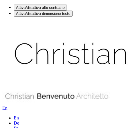
Attiva/disattiva alto contrasto
Attiva/disattiva dimensione testo
En
En
De